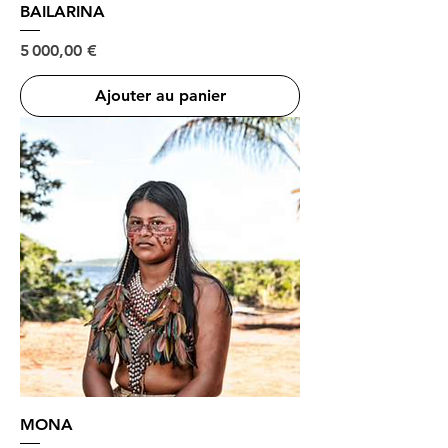
BAILARINA
Prix
5 000,00 €
Ajouter au panier
MONA