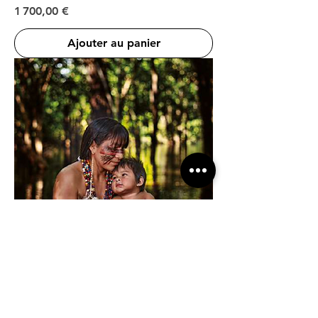
Prix
1 700,00 €
Ajouter au panier
MADONNA
Prix
1 700,00 €