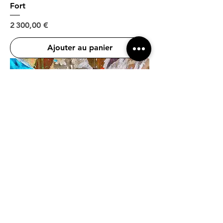
Fort
Prix
2 300,00 €
Ajouter au panier
Stop