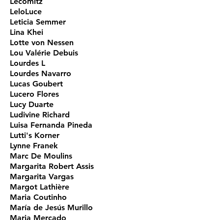
Lecomitz
LeloLuce
Leticia Semmer
Lina Khei
Lotte von Nessen
Lou Valérie Debuis
Lourdes L
Lourdes Navarro
Lucas Goubert
Lucero Flores
Lucy Duarte
Ludivine Richard
Luisa Fernanda Pineda
Lutti's Korner
Lynne Franek
Marc De Moulins
Margarita Robert Assis
Margarita Vargas
Margot Lathière
Maria Coutinho
María de Jesús Murillo
Maria Mercado