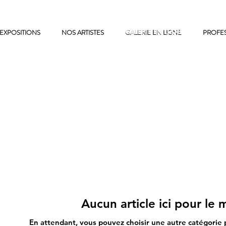
EXPOSITIONS
NOS ARTISTES
GALERIE EN LIGNE
GALERIE EN LIGNE
PROFE
Aucun article ici pour le
En attendant, vous pouvez choisir une autre catégorie 