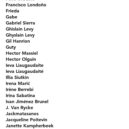
Francisco Londoño
Frieda
Gabe
Gabriel Sierra
Ghislain Levy
Ghyslain Levy
Gil Hanrion
Guty
Hector Massiel
Hector Olguin
Ieva Liaugaudaite
Ieva Liaugaudaité
Illia Siutkin
Irena Marić
Irène Berrebi
Irina Sabatina
Ivan Jiménez Brunel
J. Van Rycke
Jackmatasanos
Jacqueline Poitevin
Janette Kampherbeek