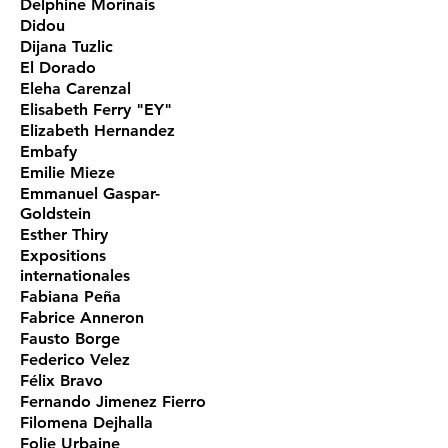
Delphine Morinais
Didou
Dijana Tuzlic
El Dorado
Eleha Carenzal
Elisabeth Ferry "EY"
Elizabeth Hernandez
Embafy
Emilie Mieze
Emmanuel Gaspar-
Goldstein
Esther Thiry
Expositions
internationales
Fabiana Peña
Fabrice Anneron
Fausto Borge
Federico Velez
Félix Bravo
Fernando Jimenez Fierro
Filomena Dejhalla
Folie Urbaine