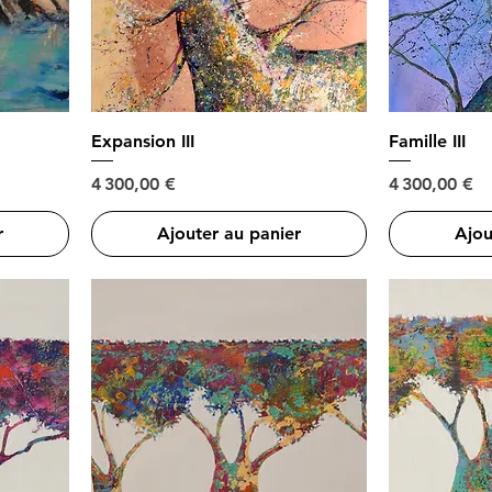
Expansion III
Famille III
Prix
Prix
4 300,00 €
4 300,00 €
r
Ajouter au panier
Ajou