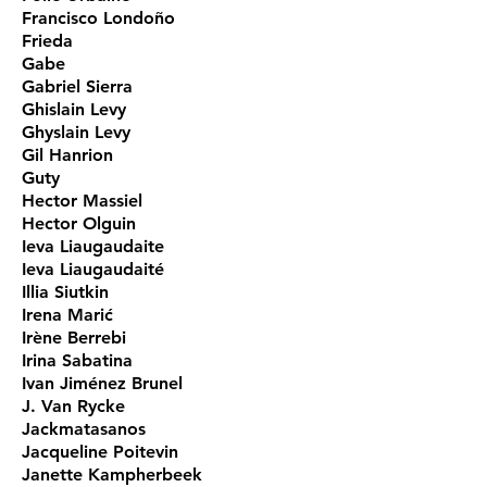
Francisco Londoño
Frieda
Gabe
Gabriel Sierra
Ghislain Levy
Ghyslain Levy
Gil Hanrion
Guty
Hector Massiel
Hector Olguin
Ieva Liaugaudaite
Ieva Liaugaudaité
Illia Siutkin
Irena Marić
Irène Berrebi
Irina Sabatina
Ivan Jiménez Brunel
J. Van Rycke
Jackmatasanos
Jacqueline Poitevin
Janette Kampherbeek