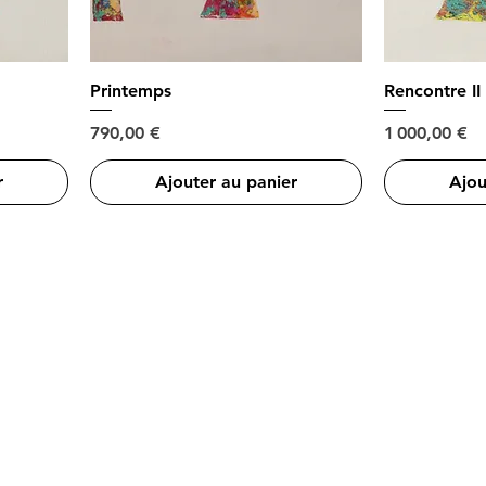
Printemps
Rencontre II
Prix
Prix
790,00 €
1 000,00 €
r
Ajouter au panier
Ajou