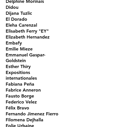
Delphine Morinais
Didou
Dijana Tuzlic
El Dorado
Eleha Carenzal
Elisabeth Ferry "EY"
Elizabeth Hernandez
Embafy
Emilie Mieze
Emmanuel Gaspar-
Goldstein
Esther Thiry
Expositions
internationales
Fabiana Peña
Fabrice Anneron
Fausto Borge
Federico Velez
Félix Bravo
Fernando Jimenez Fierro
Filomena Dejhalla
Folie Urbaine