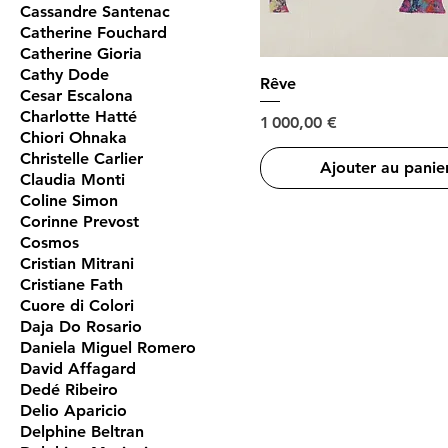
Cassandre Santenac
Catherine Fouchard
Catherine Gioria
Cathy Dode
Rêve
Cesar Escalona
Charlotte Hatté
Prix
1 000,00 €
Chiori Ohnaka
Christelle Carlier
Ajouter au panie
Claudia Monti
Coline Simon
Corinne Prevost
Cosmos
Cristian Mitrani
Cristiane Fath
Cuore di Colori
Daja Do Rosario
Daniela Miguel Romero
David Affagard
Dedé Ribeiro
Delio Aparicio
Delphine Beltran