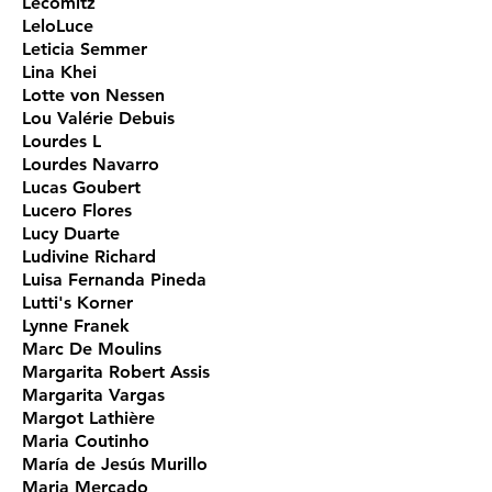
Lecomitz
LeloLuce
Leticia Semmer
Lina Khei
Lotte von Nessen
Lou Valérie Debuis
Lourdes L
Lourdes Navarro
Lucas Goubert
Lucero Flores
Lucy Duarte
Ludivine Richard
Luisa Fernanda Pineda
Lutti's Korner
Lynne Franek
Marc De Moulins
Margarita Robert Assis
Margarita Vargas
Margot Lathière
Maria Coutinho
María de Jesús Murillo
Maria Mercado