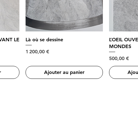
VANT LE
Là où se dessine
L’OEIL OUV
MONDES
Prix
1 200,00 €
Prix
500,00 €
r
Ajouter au panier
Ajou