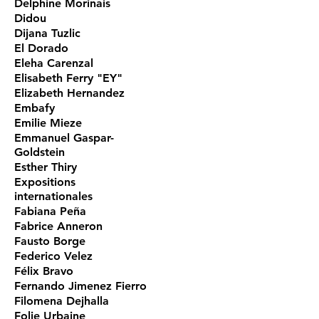
Delphine Morinais
Didou
Dijana Tuzlic
El Dorado
Eleha Carenzal
Elisabeth Ferry "EY"
Elizabeth Hernandez
Embafy
Emilie Mieze
Emmanuel Gaspar-
Goldstein
Esther Thiry
Expositions
internationales
Fabiana Peña
Fabrice Anneron
Fausto Borge
Federico Velez
Félix Bravo
Fernando Jimenez Fierro
Filomena Dejhalla
Folie Urbaine