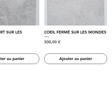
ERT SUR LES
L’OEIL FERMÉ SUR LES MONDES
Prix
500,00 €
ter au panier
Ajouter au panier