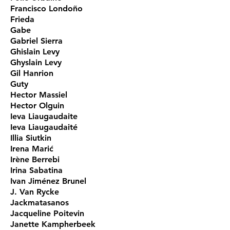
Francisco Londoño
Frieda
Gabe
Gabriel Sierra
Ghislain Levy
Ghyslain Levy
Gil Hanrion
Guty
Hector Massiel
Hector Olguin
Ieva Liaugaudaite
Ieva Liaugaudaité
Illia Siutkin
Irena Marić
Irène Berrebi
Irina Sabatina
Ivan Jiménez Brunel
J. Van Rycke
Jackmatasanos
Jacqueline Poitevin
Janette Kampherbeek