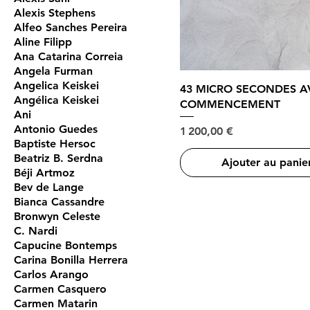
Alexis Stephens
Alfeo Sanches Pereira
Aline Filipp
Ana Catarina Correia
Angela Furman
Angelica Keiskei
43 MICRO SECONDES A
Angélica Keiskei
COMMENCEMENT
Ani
Antonio Guedes
Prix
1 200,00 €
Baptiste Hersoc
Beatriz B. Serdna
Ajouter au panie
Béji Artmoz
Bev de Lange
Bianca Cassandre
Bronwyn Celeste
C. Nardi
Capucine Bontemps
Carina Bonilla Herrera
Carlos Arango
Carmen Casquero
Carmen Matarin