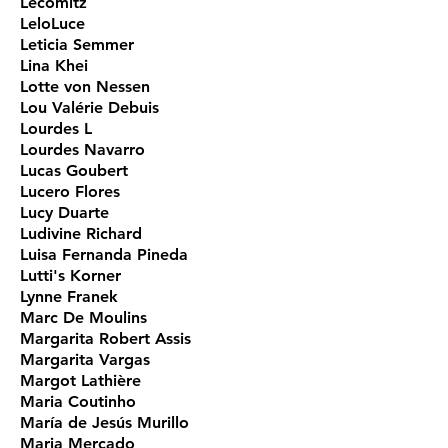
Lecomitz
LeloLuce
Leticia Semmer
Lina Khei
Lotte von Nessen
Lou Valérie Debuis
Lourdes L
Lourdes Navarro
Lucas Goubert
Lucero Flores
Lucy Duarte
Ludivine Richard
Luisa Fernanda Pineda
Lutti's Korner
Lynne Franek
Marc De Moulins
Margarita Robert Assis
Margarita Vargas
Margot Lathière
Maria Coutinho
María de Jesús Murillo
Maria Mercado