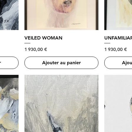
VEILED WOMAN
UNFAMILI
Prix
Prix
1 930,00 €
1 930,00 €
r
Ajouter au panier
Ajou