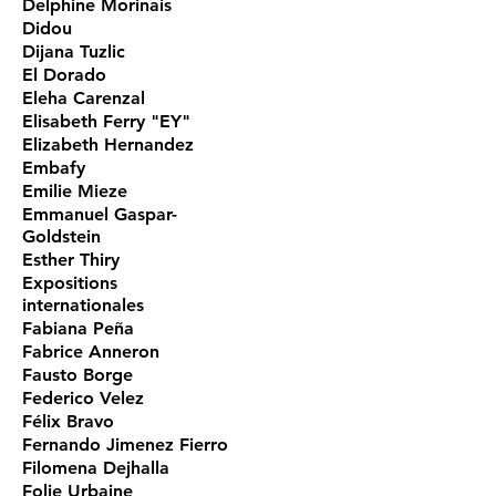
Delphine Morinais
Didou
Dijana Tuzlic
El Dorado
Eleha Carenzal
Elisabeth Ferry "EY"
Elizabeth Hernandez
Embafy
Emilie Mieze
Emmanuel Gaspar-
Goldstein
Esther Thiry
Expositions
internationales
Fabiana Peña
Fabrice Anneron
Fausto Borge
Federico Velez
Félix Bravo
Fernando Jimenez Fierro
Filomena Dejhalla
Folie Urbaine