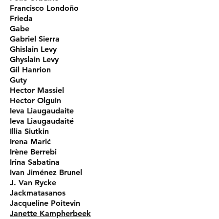
Francisco Londoño
Frieda
Gabe
Gabriel Sierra
Ghislain Levy
Ghyslain Levy
Gil Hanrion
Guty
Hector Massiel
Hector Olguin
Ieva Liaugaudaite
Ieva Liaugaudaité
Illia Siutkin
Irena Marić
Irène Berrebi
Irina Sabatina
Ivan Jiménez Brunel
J. Van Rycke
Jackmatasanos
Jacqueline Poitevin
Janette Kampherbeek