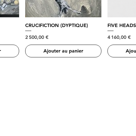
CRUCIFICTION (DYPTIQUE)
FIVE HEAD
Prix
Prix
2 500,00 €
4 160,00 €
r
Ajouter au panier
Ajou