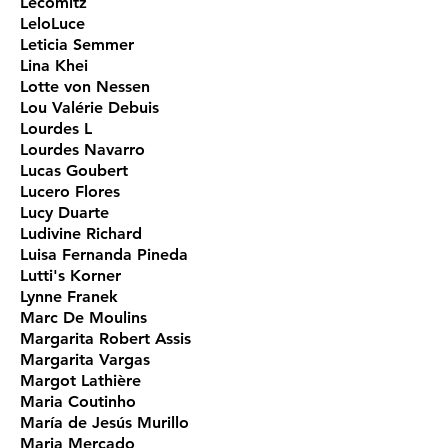
Lecomitz
LeloLuce
Leticia Semmer
Lina Khei
Lotte von Nessen
Lou Valérie Debuis
Lourdes L
Lourdes Navarro
Lucas Goubert
Lucero Flores
Lucy Duarte
Ludivine Richard
Luisa Fernanda Pineda
Lutti's Korner
Lynne Franek
Marc De Moulins
Margarita Robert Assis
Margarita Vargas
Margot Lathière
Maria Coutinho
María de Jesús Murillo
Maria Mercado