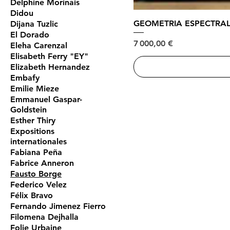
Delphine Morinais
Didou
GEOMETRIA ESPECTRA
Dijana Tuzlic
El Dorado
Prix
7 000,00 €
Eleha Carenzal
Elisabeth Ferry "EY"
Elizabeth Hernandez
Embafy
Emilie Mieze
Emmanuel Gaspar-
Goldstein
Esther Thiry
Expositions
internationales
Fabiana Peña
Fabrice Anneron
Fausto Borge
Federico Velez
Félix Bravo
Fernando Jimenez Fierro
Filomena Dejhalla
Folie Urbaine