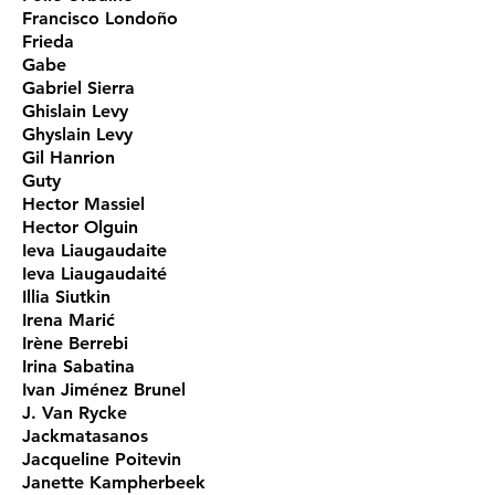
Francisco Londoño
Frieda
Gabe
Gabriel Sierra
Ghislain Levy
Ghyslain Levy
Gil Hanrion
Guty
Hector Massiel
Hector Olguin
Ieva Liaugaudaite
Ieva Liaugaudaité
Illia Siutkin
Irena Marić
Irène Berrebi
Irina Sabatina
Ivan Jiménez Brunel
J. Van Rycke
Jackmatasanos
Jacqueline Poitevin
Janette Kampherbeek