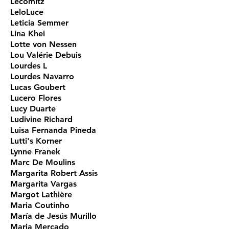
Lecomitz
LeloLuce
Leticia Semmer
Lina Khei
Lotte von Nessen
Lou Valérie Debuis
Lourdes L
Lourdes Navarro
Lucas Goubert
Lucero Flores
Lucy Duarte
Ludivine Richard
Luisa Fernanda Pineda
Lutti's Korner
Lynne Franek
Marc De Moulins
Margarita Robert Assis
Margarita Vargas
Margot Lathière
Maria Coutinho
María de Jesús Murillo
Maria Mercado