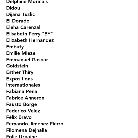
Delphine Morinais
Didou
Dijana Tuzlic
El Dorado
Eleha Carenzal
Elisabeth Ferry "EY"
Elizabeth Hernandez
Embafy
Emilie Mieze
Emmanuel Gaspar-
Goldstein
Esther Thiry
Expositions
internationales
Fabiana Peña
Fabrice Anneron
Fausto Borge
Federico Velez
Félix Bravo
Fernando Jimenez Fierro
Filomena Dejhalla
Folie Urbaine