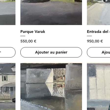
Parque Varak
Entrada del 
Prix
Prix
550,00 €
950,00 €
r
Ajouter au panier
Ajou