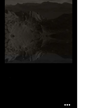
.
.
.