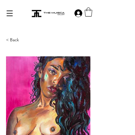
Log in
< Back