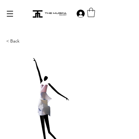
Log in
< Back