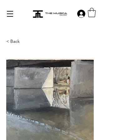
Log in
< Back