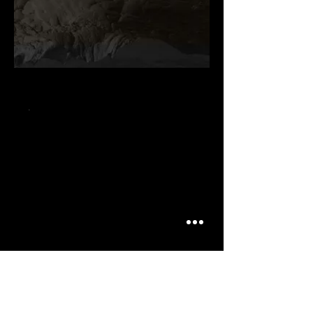
.
.
.