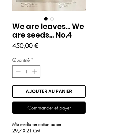
We are leaves... We
are seeds... No.4
Prix
450,00 €
Quantité
*
AJOUTER AU PANIER
Commander et payer
Mix media on cotton paper
29,7 X 21 CM