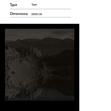
Type
Type
Dimensions
00X00 CM
.