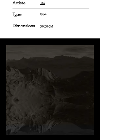
Artiste
Link
Type
Type
Dimensions
00X00 CM