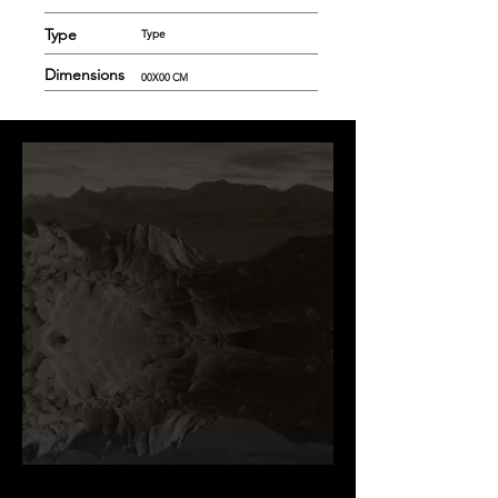
Type
Type
Dimensions
00X00 CM
.