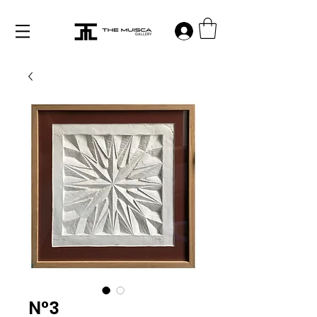
Log in
N°3