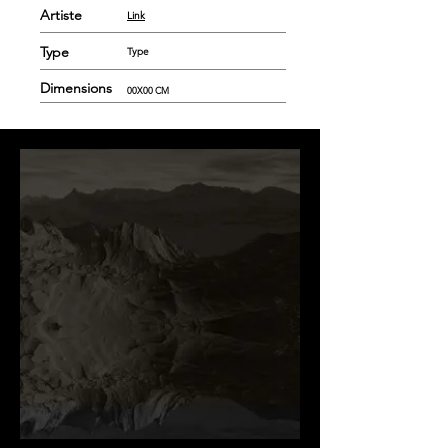
Artiste
Link
Type
Type
Dimensions
00X00 CM