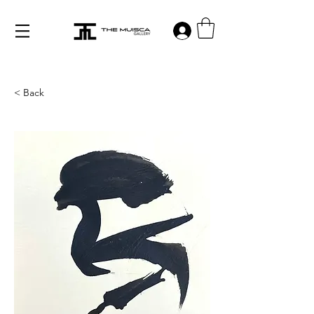
Log in
< Back