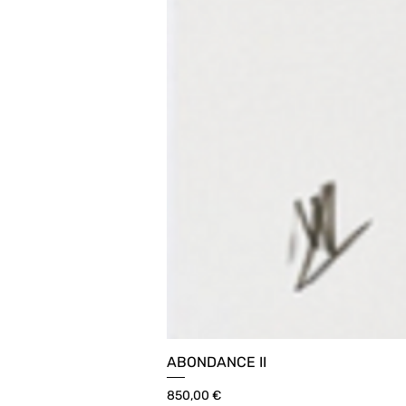
ABONDANCE II
Prix
850,00 €