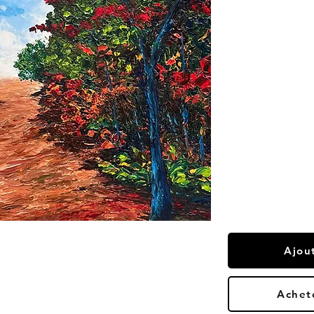
Ajou
Achet