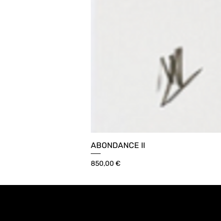
ABONDANCE II
Prix
850,00 €