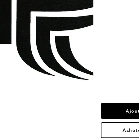
Ajou
Achet