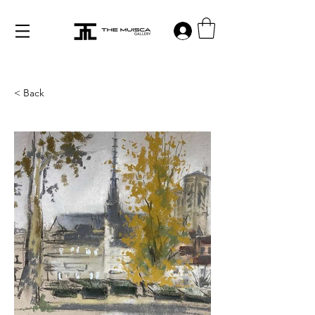
Log in
< Back