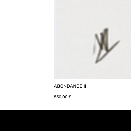
ABONDANCE II
Prix
850,00 €