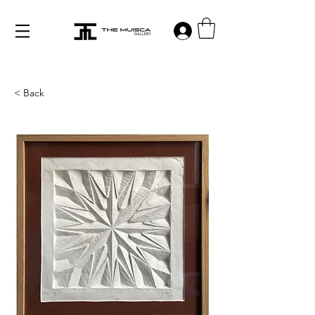
Log in
< Back