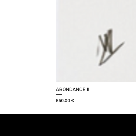
ABONDANCE II
Prix
850,00 €