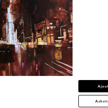
Ajou
Achet