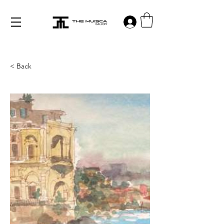
Log in
< Back