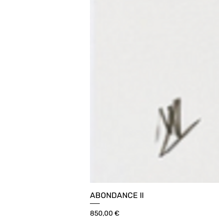
ABONDANCE II
Prix
850,00 €