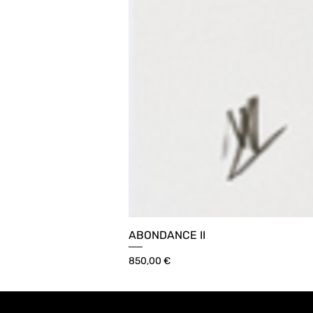
ABONDANCE II
Prix
850,00 €