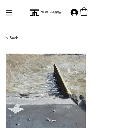
Log in
< Back