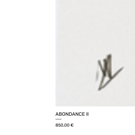
ABONDANCE II
Prix
850,00 €