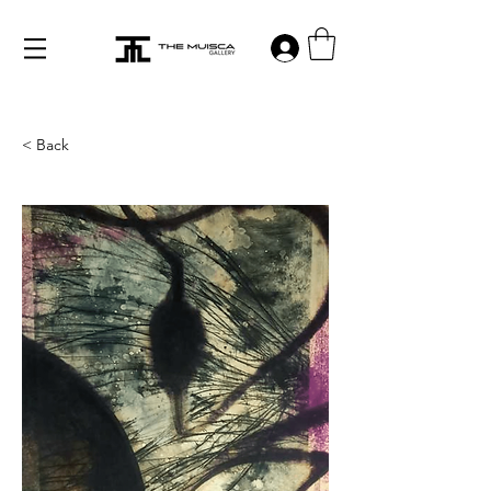
Log in
< Back