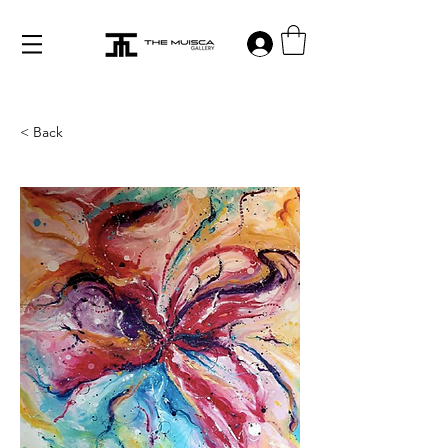
Log in
< Back