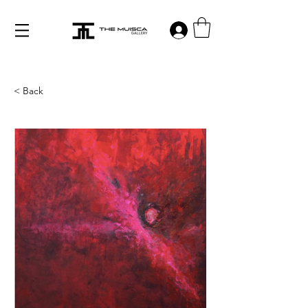
Log in
< Back