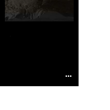
.
.
.