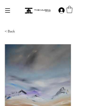
Log in
< Back