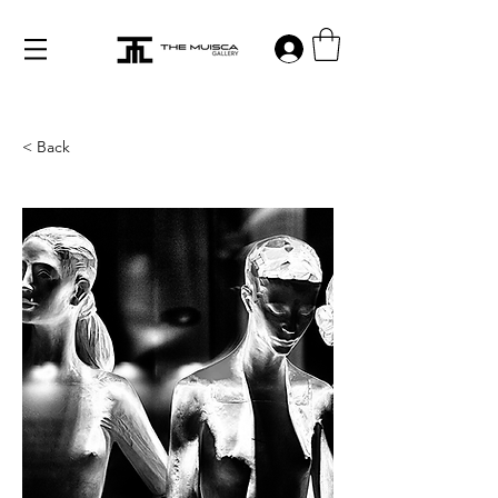
Log in
< Back