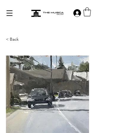
Log in
< Back