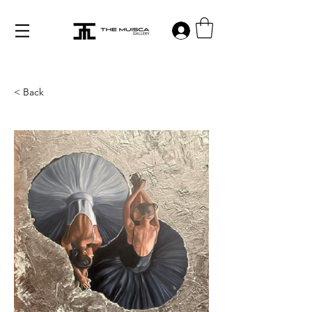
Log in
< Back