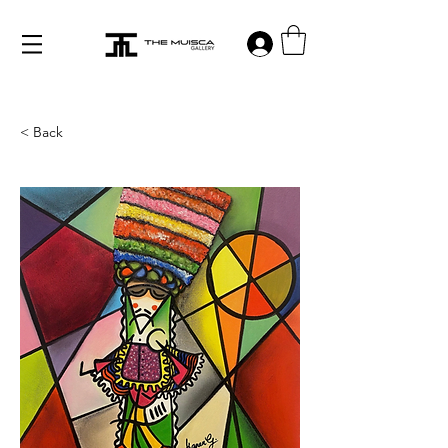
Log in
< Back