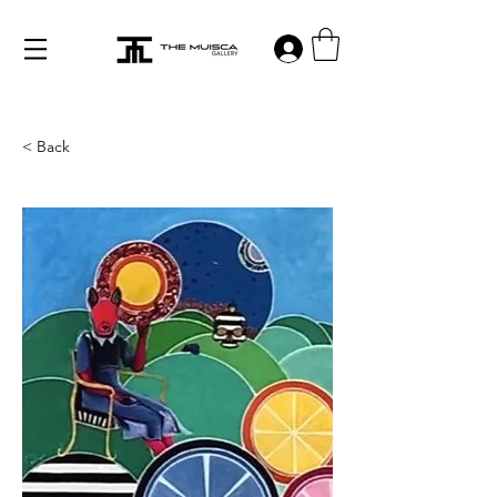
Log in
< Back