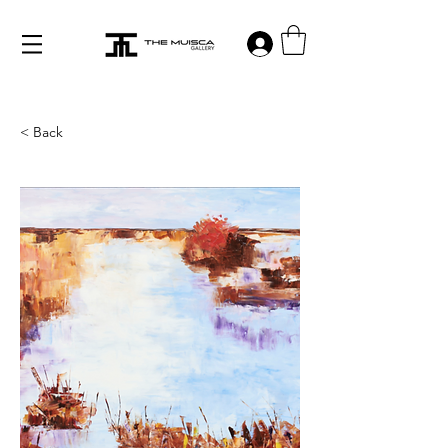
Log in
< Back