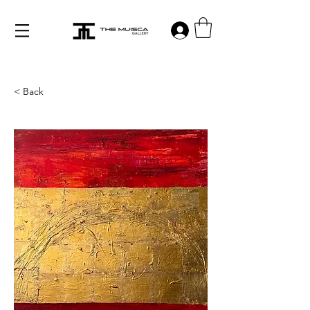
Log in
< Back