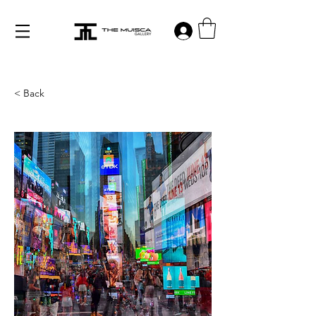
Log in
< Back