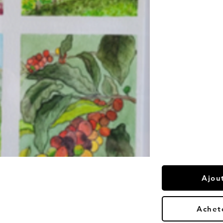
Ajou
Achet