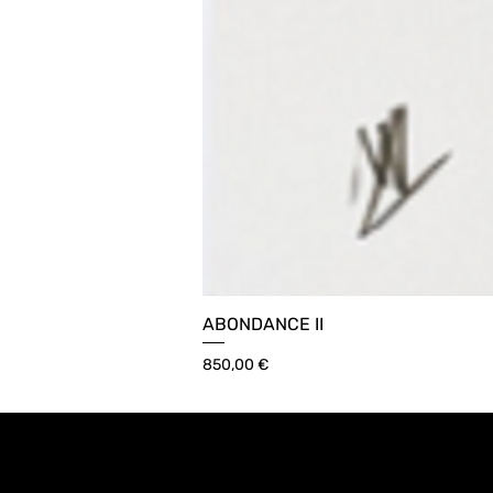
ABONDANCE II
Prix
850,00 €