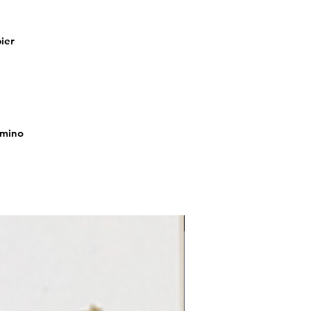
ier
amino
LE REFLET 2026