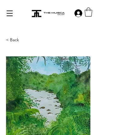
Log in
< Back