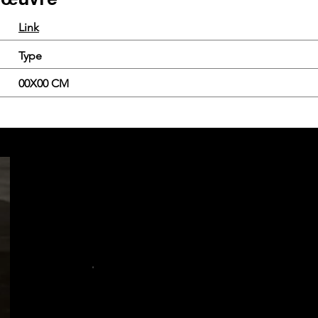
Link
Type
00X00 CM
.
.
.