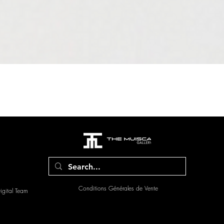
Aperçu rapide
Conditions Générales de Vente
gital Team