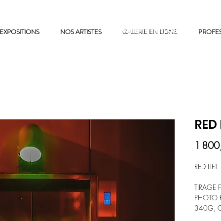
EXPOSITIONS
NOS ARTISTES
GALERIE EN LIGNE
GALERIE EN LIGNE
PROFE
RED 
1 800
RED LIFT
TIRAGE 
PHOTO 
340G, 