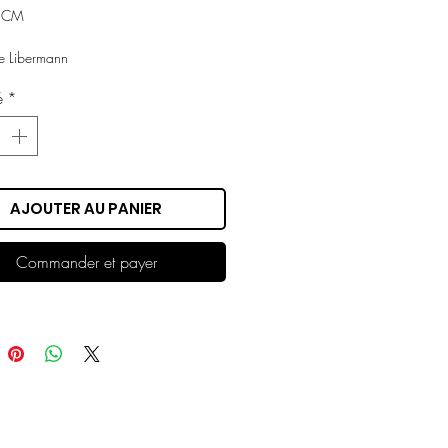
6 CM
e Libermann
é
*
AJOUTER AU PANIER
Commander et payer