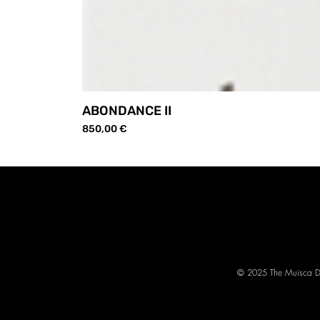
ABONDANCE II
Prix
850,00 €
© 2025 The Muisca Di