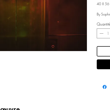
40 X 5
By Sophi
Quantit
e œuvre