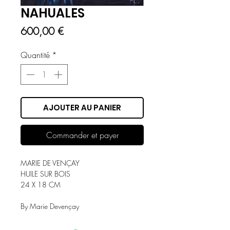
NAHUALES
Prix
600,00 €
Quantité
*
AJOUTER AU PANIER
Commander et payer
MARIE DE VENÇAY
HUILE SUR BOIS
24 X 18 CM
By Marie Devençay