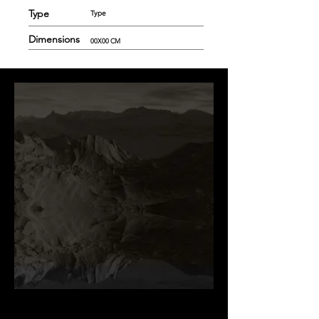
Type
Type
Dimensions
00X00 CM
.