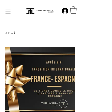
Log in
< Back