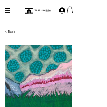
Log in
< Back