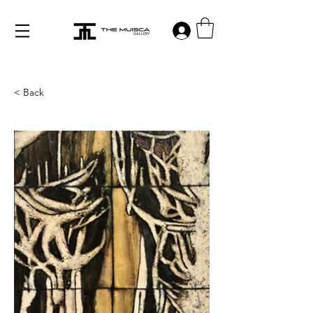
Log in
< Back